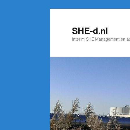
Spring
Spring
naar
naar
de
de
SHE-d.nl
primaire
secundaire
Interim SHE Management en a
inhoud
inhoud