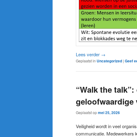
Lees verder
→
Geplaatst in
Uncategorized
|
Geef e
“Walk the talk”:
geloofwaardige 
Geplaatst op
mei 25, 2026
Veiligheid wordt in veel organis
communicatie. Medewerkers kij