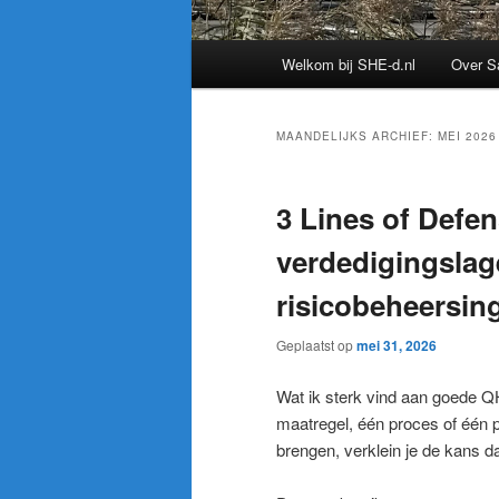
Hoofdmenu
Welkom bij SHE-d.nl
Over S
MAANDELIJKS ARCHIEF:
MEI 2026
3 Lines of Defen
verdedigingslag
risicobeheersin
Geplaatst op
mei 31, 2026
Wat ik sterk vind aan goede QH
maatregel, één proces of één 
brengen, verklein je de kans d