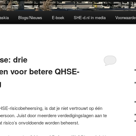
askia
Blogs/Nieuws
E-boek
SHE-d.nl in media
Voorwaarde
se: drie
en voor betere QHSE-
g
SE-risicobeheersing, is dat je niet vertrouwt op één
persoon. Juist door meerdere verdedigingslagen aan te
at risico’s onvoldoende worden beheerst.