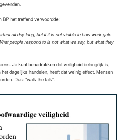
nggevenden.
 BP het treffend verwoordde:
nt all day long, but if it is not visible in how work gets
. What people respond to is not what we say, but what they
ens. Je kunt benadrukken dat veiligheid belangrijk is,
in het dagelijks handelen, heeft dat weinig effect. Mensen
orden. Dus: “walk the talk”.