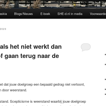
askia
Blogs/Nieuws
E-boek
SHE-d.nl in media
Voorwaarde
2023
als het niet werkt dan
f gaan terug naar de
iet dat jouw doelgroep een bepaald gedrag niet vertoont,
n door weerstand.
stand. Scepticisme is weerstand waarbij jouw doelgroep