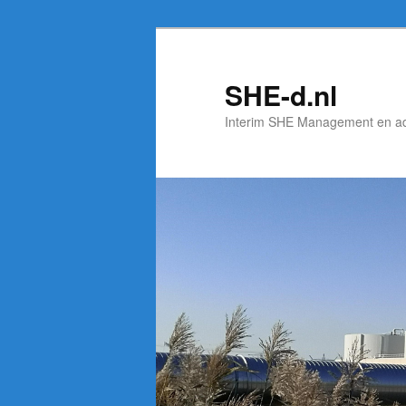
Spring
Spring
naar
naar
de
de
SHE-d.nl
primaire
secundaire
Interim SHE Management en a
inhoud
inhoud