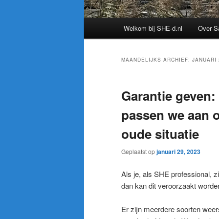
Hoofdmenu
Welkom bij SHE-d.nl
Over S
MAANDELIJKS ARCHIEF:
JANUARI 
Garantie geven: 
passen we aan o
oude situatie
Geplaatst op
januari 29, 2023
Als je, als SHE professional, z
dan kan dit veroorzaakt worde
Er zijn meerdere soorten weer