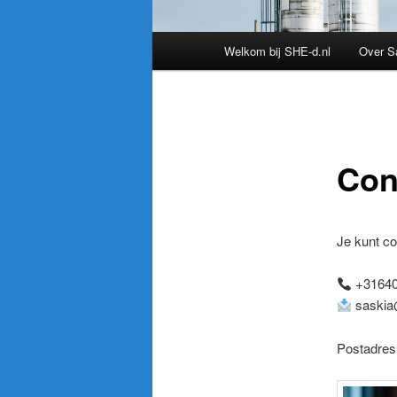
Hoofdmenu
Welkom bij SHE-d.nl
Over S
Con
Je kunt c
+31640
saskia
Postadres