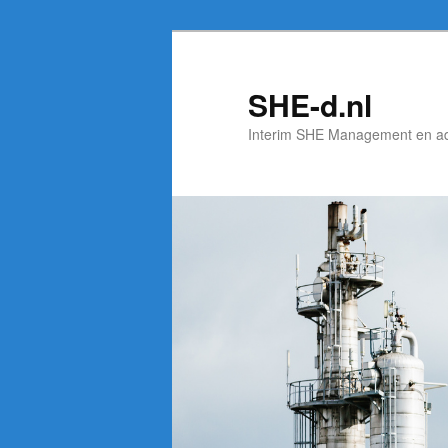
Spring
naar
de
SHE-d.nl
primaire
Interim SHE Management en a
inhoud