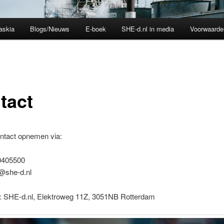
askia
Blogs/Nieuws
E-boek
SHE-d.nl in media
Voorwaarde
tact
ontact opnemen via:
405500
@she-d.nl
: SHE-d.nl, Elektroweg 11Z, 3051NB Rotterdam