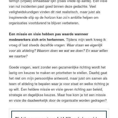
termijn (vrijwel) onhaalbaar lijkt (zoals vrede op aarde). Een visie
van nul incidenten past goed binnen deze gedachte. Veel
veiligheidskundigen vinden dit niet realistisch, maar juist als
inspirerende stip op de horizon kan zo’n ambitie helpen om
organisaties voortdurend te blijven verbeteren.
Een missie en visie hebben pas waarde wanneer
medewerkers zich erin herkennen.
Tijdens mijn werk kreeg ik
vroeg of laat steeds dezelfde vragen:
Waar staan we eigenlijk
voor als afdeling? Waarom doen we wat we doen? En waar willen
we naartoe?
Goede vragen, want zonder een gezamenlijke richting wordt het
lastig om keuzes te maken en prioriteiten te stellen. Daarbij gaat
het niet om míjn persoonlijke antwoord, maar juist om samen als
team of afdeling te bepalen waar je voor staat en welke richting je
op wilt. Een heldere missie en visie geven richting aan beleid,
strategie en dagelijkse keuzes. Maar hoe kom je tot een missie
en visie die daadwerkelijk door de organisatie worden gedragen?