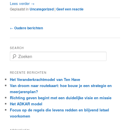
Lees verder
→
Geplaatst in
Uncategorized
|
Geef een reactie
Bericht
←
Oudere berichten
navigatie
SEARCH
Z
o
e
k
RECENTE BERICHTEN
e
Het Veranderkrachtmodel van Ten Have
n
Van droom naar routekaart: hoe bouw je een strategie en
meerjarenplan?
Richting geven begint met een duidelijke visie en missie
Het ADKAR model
Focus op de regels die levens redden en blijvend letsel
voorkomen