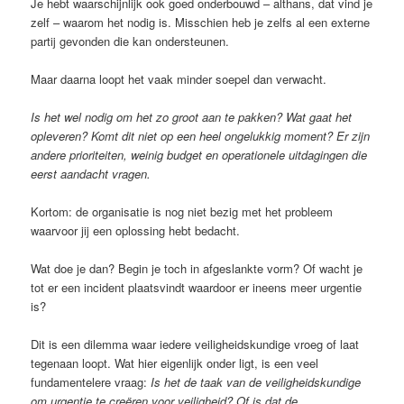
Je hebt waarschijnlijk ook goed onderbouwd – althans, dat vind je
zelf – waarom het nodig is. Misschien heb je zelfs al een externe
partij gevonden die kan ondersteunen.
Maar daarna loopt het vaak minder soepel dan verwacht.
Is het wel nodig om het zo groot aan te pakken? Wat gaat het
opleveren? Komt dit niet op een heel ongelukkig moment? Er zijn
andere prioriteiten, weinig budget en operationele uitdagingen die
eerst aandacht vragen.
Kortom: de organisatie is nog niet bezig met het probleem
waarvoor jij een oplossing hebt bedacht.
Wat doe je dan? Begin je toch in afgeslankte vorm? Of wacht je
tot er een incident plaatsvindt waardoor er ineens meer urgentie
is?
Dit is een dilemma waar iedere veiligheidskundige vroeg of laat
tegenaan loopt. Wat hier eigenlijk onder ligt, is een veel
fundamentelere vraag:
Is het de taak van de veiligheidskundige
om urgentie te creëren voor veiligheid? Of is dat de