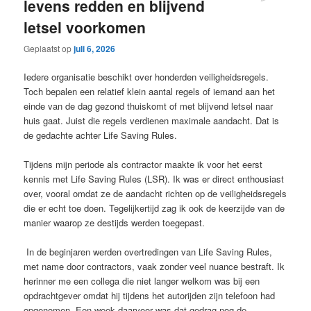
levens redden en blijvend
letsel voorkomen
Geplaatst op
juli 6, 2026
Iedere organisatie beschikt over honderden veiligheidsregels.
Toch bepalen een relatief klein aantal regels of iemand aan het
einde van de dag gezond thuiskomt of met blijvend letsel naar
huis gaat. Juist die regels verdienen maximale aandacht. Dat is
de gedachte achter Life Saving Rules.
Tijdens mijn periode als contractor maakte ik voor het eerst
kennis met Life Saving Rules (LSR). Ik was er direct enthousiast
over, vooral omdat ze de aandacht richten op de veiligheidsregels
die er echt toe doen. Tegelijkertijd zag ik ook de keerzijde van de
manier waarop ze destijds werden toegepast.
In de beginjaren werden overtredingen van Life Saving Rules,
met name door contractors, vaak zonder veel nuance bestraft. Ik
herinner me een collega die niet langer welkom was bij een
opdrachtgever omdat hij tijdens het autorijden zijn telefoon had
opgenomen. Een week daarvoor was dat gedrag nog de