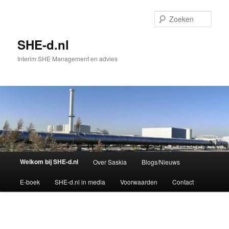
Spring
naar
Zoek
de
primaire
SHE-d.nl
inhoud
Interim SHE Management en advies
Hoofdmenu
Welkom bij SHE-d.nl
Over Saskia
Blogs/Nieuws
E-boek
SHE-d.nl in media
Voorwaarden
Contact