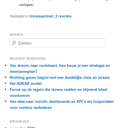
verlopen.
Geplaatst in
Uncategorized
|
2
reacties
SEARCH
Z
o
e
k
RECENTE BERICHTEN
e
Van droom naar routekaart: hoe bouw je een strategie en
n
meerjarenplan?
Richting geven begint met een duidelijke visie en missie
Het ADKAR model
Focus op de regels die levens redden en blijvend letsel
voorkomen
Van data naar inzicht: dashboards en KPI’s als hulpmiddel
voor continu verbeteren
ARCHIEVEN