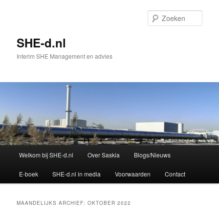
Spring
Spring
naar
naar
Zoek
de
de
primaire
secundaire
SHE-d.nl
inhoud
inhoud
Interim SHE Management en advies
Hoofdmenu
Welkom bij SHE-d.nl
Over Saskia
Blogs/Nieuws
E-boek
SHE-d.nl in media
Voorwaarden
Contact
MAANDELIJKS ARCHIEF:
OKTOBER 2022