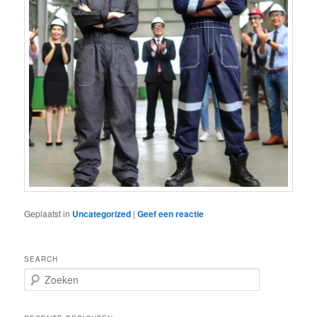
Geplaatst in
Uncategorized
|
Geef een reactie
SEARCH
Z
o
e
k