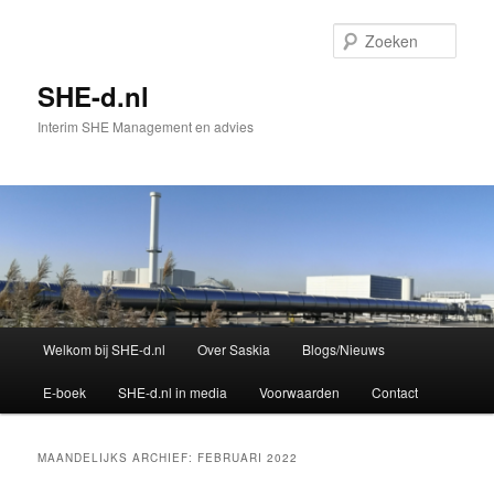
Spring
Spring
naar
naar
Zoek
de
de
primaire
secundaire
SHE-d.nl
inhoud
inhoud
Interim SHE Management en advies
Hoofdmenu
Welkom bij SHE-d.nl
Over Saskia
Blogs/Nieuws
E-boek
SHE-d.nl in media
Voorwaarden
Contact
MAANDELIJKS ARCHIEF:
FEBRUARI 2022