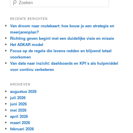
Z
o
e
k
RECENTE BERICHTEN
e
Van droom naar routekaart: hoe bouw je een strategie en
n
meerjarenplan?
Richting geven begint met een duidelijke visie en missie
Het ADKAR model
Focus op de regels die levens redden en blijvend letsel
voorkomen
Van data naar inzicht: dashboards en KPI’s als hulpmiddel
voor continu verbeteren
ARCHIEVEN
augustus 2026
juli 2026
juni 2026
mei 2026
april 2026
maart 2026
februari 2026