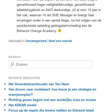
gecertificeerd hoger veiligheidskundige, gecertificeerd
arbeidshygiënist en A&O deskundige, zit al ruim 15 jaar in
het vak, waarvan 10 als SHE Manager en brengt haar
ervaringen onder in een aantal blogs, na het volgen van de
postdoctorale opleiding gedragsbeïnvloeding aan de
Behavior Change Academy.
Geplaatst in
Uncategorized
|
Geef een reactie
SEARCH
Z
o
e
k
RECENTE BERICHTEN
e
Het Veranderkrachtmodel van Ten Have
n
Van droom naar routekaart: hoe bouw je een strategie en
meerjarenplan?
Richting geven begint met een duidelijke visie en missie
Het ADKAR model
Focus op de regels die levens redden en blijvend letsel