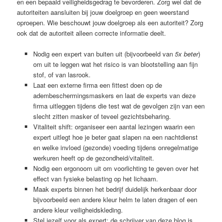
en een bepaald veiligheidsgedrag te bevorderen. Zorg wel dat de
autoriteiten aansluiten bij jouw doelgroep en geen weerstand
oproepen. Wie beschouwt jouw doelgroep als een autoriteit? Zorg
ook dat de autoriteit alleen correcte informatie deelt.
Nodig een expert van buiten uit (bijvoorbeeld van
5x beter
)
om uit te leggen wat het risico is van blootstelling aan fijn
stof, of van lasrook.
Laat een externe firma een fittest doen op de
adembeschermingsmaskers en laat de experts van deze
firma uitleggen tijdens die test wat de gevolgen zijn van een
slecht zitten masker of teveel gezichtsbeharing.
Vitaliteit shift: organiseer een aantal lezingen waarin een
expert uitlegt hoe je beter gaat slapen na een nachtdienst
en welke invloed (gezonde) voeding tijdens onregelmatige
werkuren heeft op de gezondheid/vitaliteit.
Nodig een ergonoom uit om voorlichting te geven over het
effect van fysieke belasting op het lichaam.
Maak experts binnen het bedrijf duidelijk herkenbaar door
bijvoorbeeld een andere kleur helm te laten dragen of een
andere kleur veiligheidskleding.
Stel jezelf voor als expert: de schrijver van deze blog is