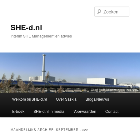
Spring
Spring
naar
naar
Zoek
de
de
primaire
secundaire
SHE-d.nl
inhoud
inhoud
Interim SHE Management en advies
Hoofdmenu
Welkom bij SHE-d.nl
Over Saskia
Blogs/Nieuws
E-boek
SHE-d.nl in media
Voorwaarden
Contact
MAANDELIJKS ARCHIEF:
SEPTEMBER 2022