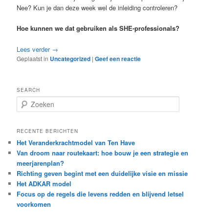
Nee? Kun je dan deze week wel de inleiding controleren?
Hoe kunnen we dat gebruiken als SHE-professionals?
Lees verder
→
Geplaatst in
Uncategorized
|
Geef een reactie
SEARCH
Z
o
e
k
RECENTE BERICHTEN
e
Het Veranderkrachtmodel van Ten Have
n
Van droom naar routekaart: hoe bouw je een strategie en
meerjarenplan?
Richting geven begint met een duidelijke visie en missie
Het ADKAR model
Focus op de regels die levens redden en blijvend letsel
voorkomen