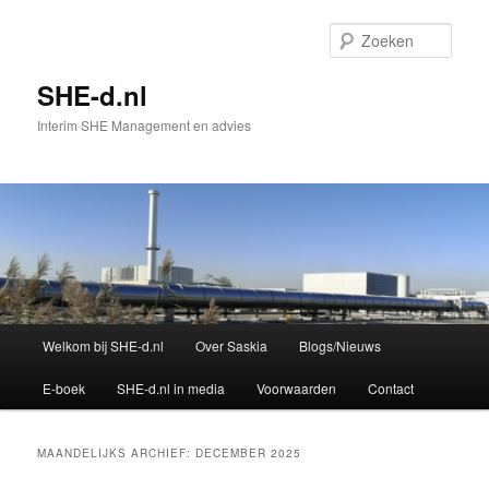
Spring
Spring
naar
naar
Zoek
de
de
primaire
secundaire
SHE-d.nl
inhoud
inhoud
Interim SHE Management en advies
Hoofdmenu
Welkom bij SHE-d.nl
Over Saskia
Blogs/Nieuws
E-boek
SHE-d.nl in media
Voorwaarden
Contact
MAANDELIJKS ARCHIEF:
DECEMBER 2025