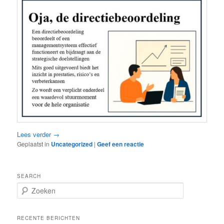
Lees verder
→
Geplaatst in
Uncategorized
|
Geef een reactie
SEARCH
Z
o
e
k
RECENTE BERICHTEN