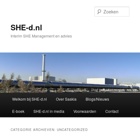
Spring
Spring
naar
naar
Zoek
de
de
primaire
secundaire
SHE-d.nl
inhoud
inhoud
Interim SHE Management en advies
Hoofdmenu
Welkom bij SHE-d.nl
Over Saskia
Blogs/Nieuws
E-boek
SHE-d.nl in media
Voorwaarden
Contact
CATEGORIE ARCHIEVEN:
UNCATEGORIZED