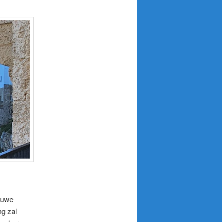
ieuwe
ng zal