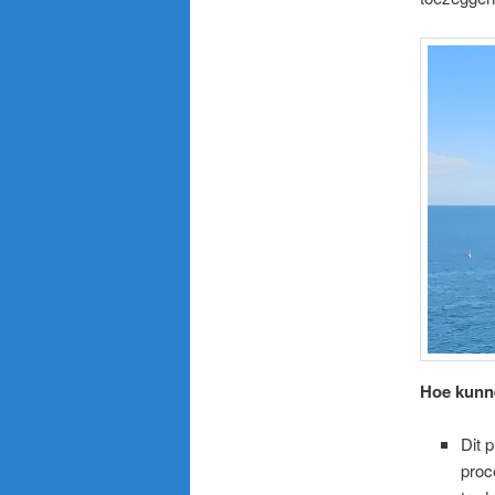
Hoe kunne
Dit 
proc