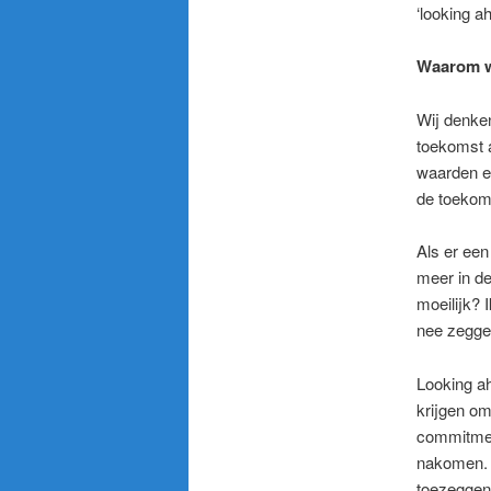
‘looking a
Waarom we
Wij denke
toekomst a
waarden en
de toekoms
Als er een
meer in de
moeilijk? 
nee zegge
Looking ah
krijgen om
commitment
nakomen. D
toezeggen 