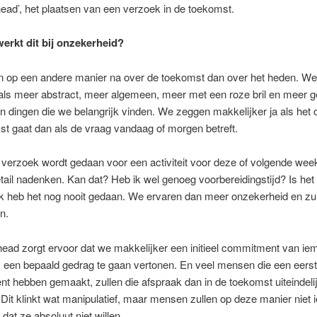
head’, het plaatsen van een verzoek in de toekomst.
rkt dit bij onzekerheid?
n op een andere manier na over de toekomst dan over het heden. We
ls meer abstract, meer algemeen, meer met een roze bril en meer ge
 dingen die we belangrijk vinden. We zeggen makkelijker ja als het o
t gaat dan als de vraag vandaag of morgen betreft.
 verzoek wordt gedaan voor een activiteit voor deze of volgende we
tail nadenken. Kan dat? Heb ik wel genoeg voorbereidingstijd? Is het 
Ik heb het nog nooit gedaan. We ervaren dan meer onzekerheid en zul
n.
ead zorgt ervoor dat we makkelijker een initieel commitment van ie
 een bepaald gedrag te gaan vertonen. En veel mensen die een eers
 hebben gemaakt, zullen die afspraak dan in de toekomst uiteindel
it klinkt wat manipulatief, maar mensen zullen op deze manier niet i
dat ze absoluut niet willen.