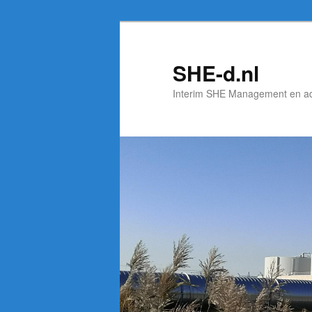
Spring
naar
de
SHE-d.nl
primaire
Interim SHE Management en a
inhoud