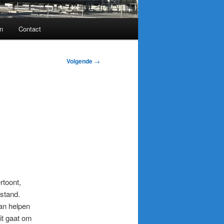
n
Contact
Volgende
→
rtoont,
stand.
an helpen
Dit gaat om