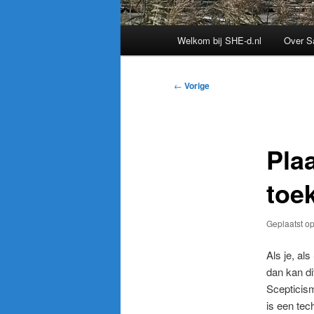
Hoofdmenu
Welkom bij SHE-d.nl
Over S
Bericht
←
Vorige
navigatie
Plaa
toe
Geplaatst o
Als je, al
dan kan di
Scepticism
is een tec