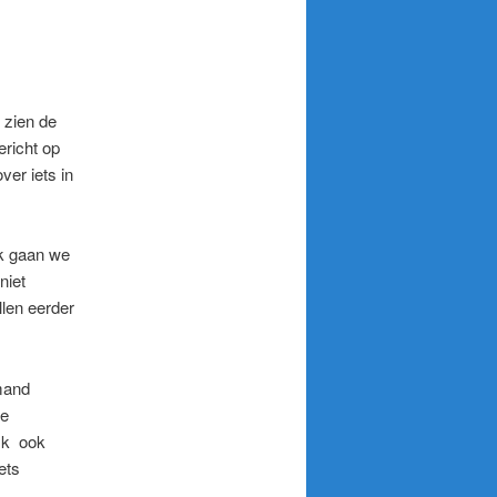
 zien de
richt op
ver iets in
ek gaan we
niet
len eerder
mand
te
ijk ook
ets