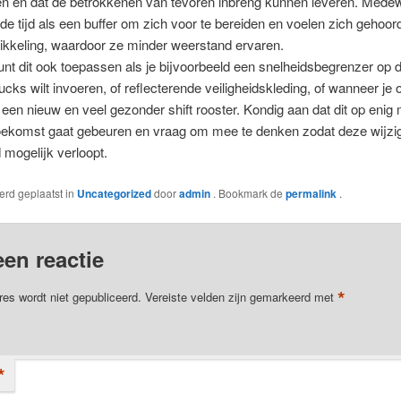
en en dat de betrokkenen van tevoren inbreng kunnen leveren. Mede
 de tijd als een buffer om zich voor te bereiden en voelen zich gehoor
ikkeling, waardoor ze minder weerstand ervaren.
unt dit ook toepassen als je bijvoorbeeld een snelheidsbegrenzer op 
rucks wilt invoeren, of reflecterende veiligheidskleding, of wanneer je o
 een nieuw en veel gezonder shift rooster. Kondig aan dat dit op enig
oekomst gaat gebeuren en vraag om mee te denken zodat deze wijzi
 mogelijk verloopt.
werd geplaatst in
Uncategorized
door
admin
. Bookmark de
permalink
.
een reactie
*
res wordt niet gepubliceerd.
Vereiste velden zijn gemarkeerd met
*