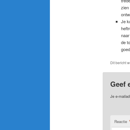
tred
zien
ontw
Je k
heft
naar
de t
goed
Dit bericht 
Geef 
Je e-mailad
Reactie