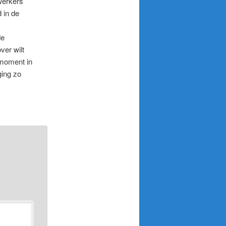
werkers
d in de
de
ver wilt
 moment in
ging zo