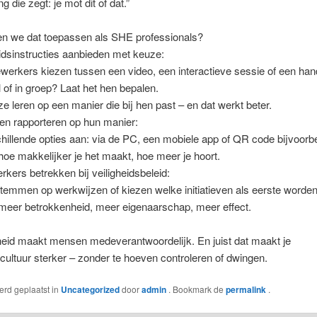
g die zegt: je mot dit of dat.”
n we dat toepassen als SHE professionals?
eidsinstructies aanbieden met keuze:
erkers kiezen tussen een video, een interactieve sessie of een hand
l of in groep? Laat het hen bepalen.
ze leren op een manier die bij hen past – en dat werkt beter.
ten rapporteren op hun manier:
hillende opties aan: via de PC, een mobiele app of QR code bijvoorb
hoe makkelijker je het maakt, hoe meer je hoort.
kers betrekken bij veiligheidsbeleid:
temmen op werkwijzen of kiezen welke initiatieven als eerste worden 
 meer betrokkenheid, meer eigenaarschap, meer effect.
heid maakt mensen medeverantwoordelijk. En juist dat maakt je
scultuur sterker – zonder te hoeven controleren of dwingen.
werd geplaatst in
Uncategorized
door
admin
. Bookmark de
permalink
.