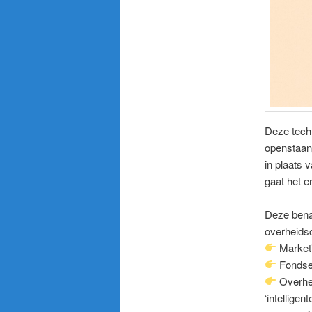
Deze tech
openstaan 
in plaats 
gaat het e
Deze bena
overheids
Marketi
Fondsen
Overhei
‘intellige