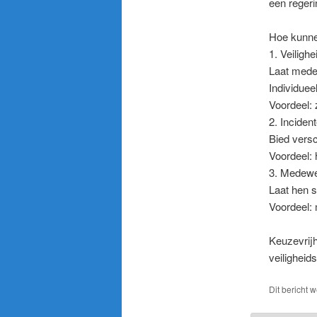
een regerin
Hoe kunne
1. Veiligh
Laat medew
Individuee
Voordeel: 
2. Inciden
Bied versc
Voordeel: 
3. Medewer
Laat hen s
Voordeel:
Keuzevrij
veiligheid
Dit bericht 