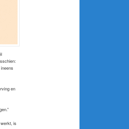
l
isschien:
n ineens
rving en
gen.”
 werkt, is