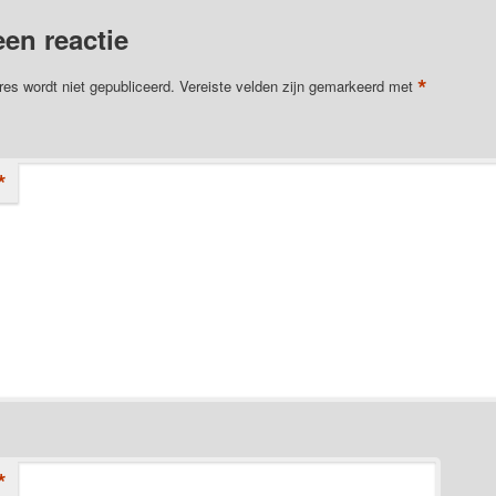
een reactie
*
res wordt niet gepubliceerd.
Vereiste velden zijn gemarkeerd met
*
*