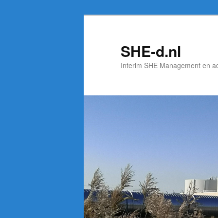
Spring
naar
de
SHE-d.nl
primaire
Interim SHE Management en a
inhoud