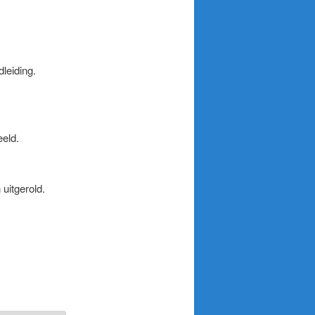
leiding.
eeld.
uitgerold.