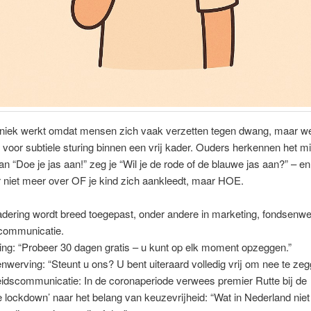
niek werkt omdat mensen zich vaak verzetten tegen dwang, maar wé
voor subtiele sturing binnen een vrij kader. Ouders herkennen het m
van “Doe je jas aan!” zeg je “Wil je de rode of de blauwe jas aan?” – e
r niet meer over OF je kind zich aankleedt, maar HOE.
dering wordt breed toegepast, onder andere in marketing, fondsenwe
communicatie.
ng: “Probeer 30 dagen gratis – u kunt op elk moment opzeggen.”
werving: “Steunt u ons? U bent uiteraard volledig vrij om nee te zeg
dscommunicatie: In de coronaperiode verwees premier Rutte bij de
nte lockdown’ naar het belang van keuzevrijheid: “Wat in Nederland niet