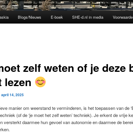
askia
Blogs/Nieuws
E-boek
SHE-d.nl in media
Voorwaarde
oet zelf weten of je deze 
t lezen
p
april 14, 2025
ieve manier om weerstand te verminderen, is het toepassen van de ‘
techniek (of de ‘je moet het zelf weten’ techniek). Je erkent de vrije 
en versterkt daarmee hun gevoel van autonomie en daarmee de bere
rken.