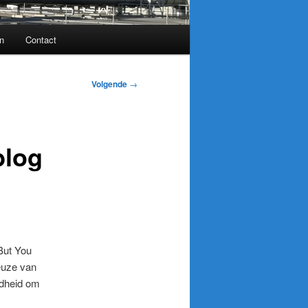
n
Contact
Volgende
→
blog
But You
keuze van
idheid om