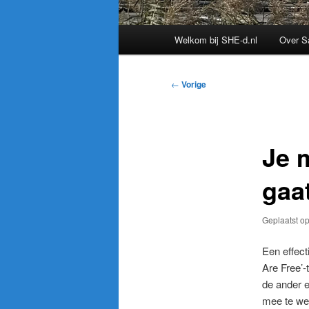
Hoofdmenu
Welkom bij SHE-d.nl
Over S
Bericht
←
Vorige
navigatie
Je m
gaa
Geplaatst o
Een effect
Are Free’-
de ander 
mee te we