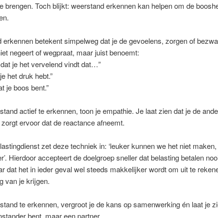
e brengen. Toch blijkt: weerstand erkennen kan helpen om de booshe
en.
 erkennen betekent simpelweg dat je de gevoelens, zorgen of bezw
iet negeert of wegpraat, maar juist benoemt:
p dat je het vervelend vindt dat…”
 je het druk hebt.”
at je boos bent.”
tand actief te erkennen, toon je empathie. Je laat zien dat je de ande
 zorgt ervoor dat de reactance afneemt.
astingdienst zet deze techniek in: ‘leuker kunnen we het niet maken,
r’. Hierdoor accepteert de doelgroep sneller dat belasting betalen nooi
r dat het in ieder geval wel steeds makkelijker wordt om uit te reke
g van je krijgen.
tand te erkennen, vergroot je de kans op samenwerking én laat je zi
stander bent, maar een partner.