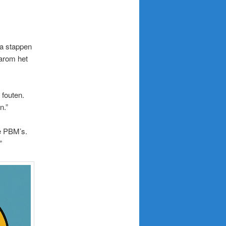
ra stappen
aarom het
 fouten.
n.”
te PBM’s.
”