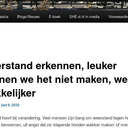
askia
Blogs/Nieuws
E-boek
SHE-d.nl in media
Voorwaarde
rstand erkennen, leuker
nen we het niet maken, we
kelijker
p
juni 9, 2025
 hoort bij verandering. Veel mensen zijn bang om weerstand tegen h
e benoemen, uit angst dat ze ‘slapende honden wakker maken’ of men