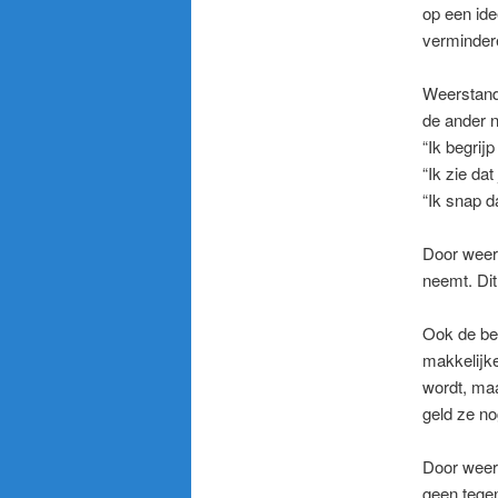
op een ide
verminder
Weerstand
de ander n
“Ik begrij
“Ik zie dat
“Ik snap d
Door weers
neemt. Dit
Ook de bel
makkelijke
wordt, maa
geld ze no
Door weers
geen tegen