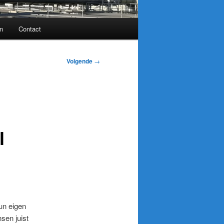
n
Contact
Volgende
→
l
un eigen
sen juist