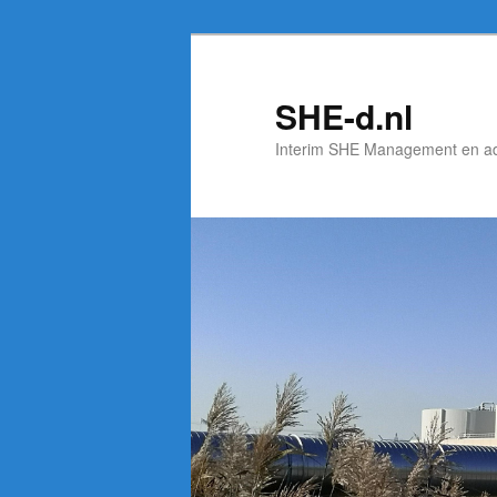
Spring
naar
de
SHE-d.nl
primaire
Interim SHE Management en a
inhoud