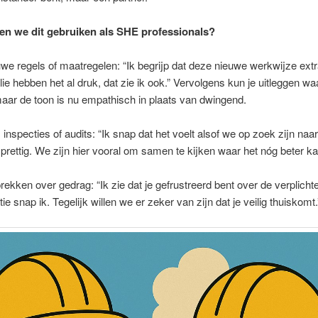
n we dit gebruiken als SHE professionals?
uwe regels of maatregelen: “Ik begrijp dat deze nieuwe werkwijze ext
llie hebben het al druk, dat zie ik ook.” Vervolgens kun je uitleggen w
maar de toon is nu empathisch in plaats van dwingend.
inspecties of audits: “Ik snap dat het voelt alsof we op zoek zijn naar
t prettig. We zijn hier vooral om samen te kijken waar het nóg beter ka
rekken over gedrag: “Ik zie dat je gefrustreerd bent over de verplich
tie snap ik. Tegelijk willen we er zeker van zijn dat je veilig thuiskomt.