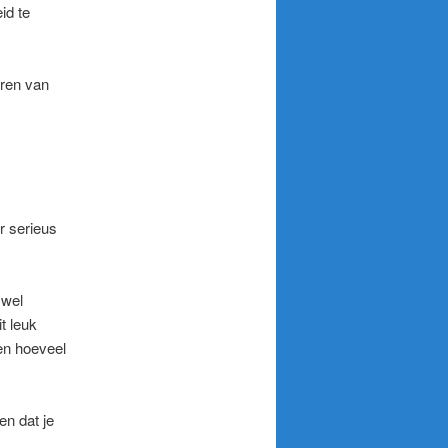
id te
aren van
r serieus
 wel
t leuk
nen hoeveel
en dat je