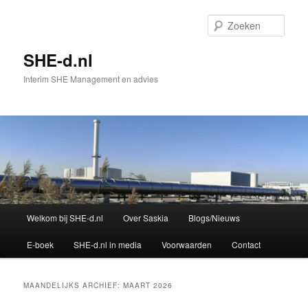
Spring
Spring
naar
naar
Zoek
de
de
primaire
secundaire
SHE-d.nl
inhoud
inhoud
Interim SHE Management en advies
Hoofdmenu
Welkom bij SHE-d.nl
Over Saskia
Blogs/Nieuws
E-boek
SHE-d.nl in media
Voorwaarden
Contact
MAANDELIJKS ARCHIEF:
MAART 2026