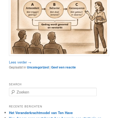
Lees verder
→
Geplaatst in
Uncategorized
|
Geef een reactie
SEARCH
Z
o
e
k
RECENTE BERICHTEN
e
Het Veranderkrachtmodel van Ten Have
n