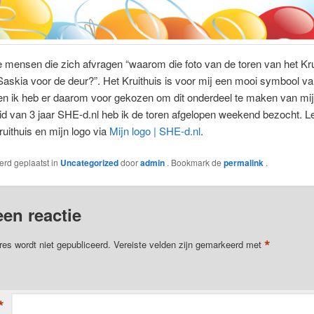
 mensen die zich afvragen “waarom die foto van de toren van het Krui
Saskia voor de deur?”. Het Kruithuis is voor mij een mooi symbool v
 en ik heb er daarom voor gekozen om dit onderdeel te maken van mij
id van 3 jaar SHE-d.nl heb ik de toren afgelopen weekend bezocht. 
ruithuis en mijn logo via
Mijn logo | SHE-d.nl
.
werd geplaatst in
Uncategorized
door
admin
. Bookmark de
permalink
.
een reactie
*
res wordt niet gepubliceerd.
Vereiste velden zijn gemarkeerd met
*