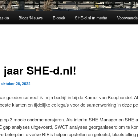
askia
Blogs/Nieuws
E-boek
SHE-d.nl in media
Voorwaarde
 jaar SHE-d.nl!
p
oktober 26, 2022
aar geleden schreef ik mijn bedrijf in bij de Kamer van Koophandel. Al
beste klanten en tijdelijke collega’s voor de samenwerking in deze pe
erug op 3 mooie ondernemersjaren. Als interim SHE Manager en SHE a
E gap analyses uitgevoerd, SWOT analyses georganiseerd om te ko
rbeterplan, diverse RIE’s helpen opstellen en getoetst, blootstelling 