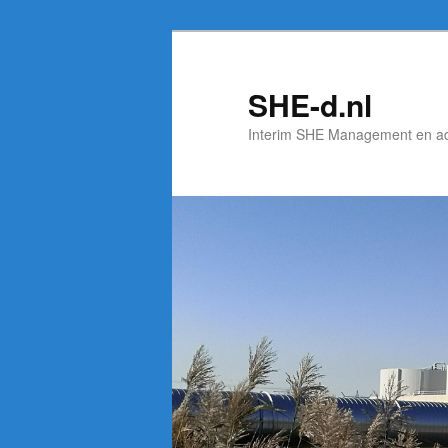
Spring
naar
de
SHE-d.nl
primaire
Interim SHE Management en a
inhoud