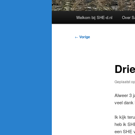
Hoofdmenu
Welkom bij SHE-d.nl
Over S
Bericht
←
Vorige
navigatie
Drie
Geplaatst o
Alweer 3 j
veel dank 
Ik kijk t
heb ik SH
een SHE ve