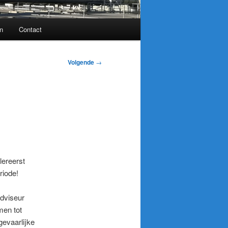
n
Contact
Volgende
→
lereerst
riode!
dviseur
men tot
gevaarlijke