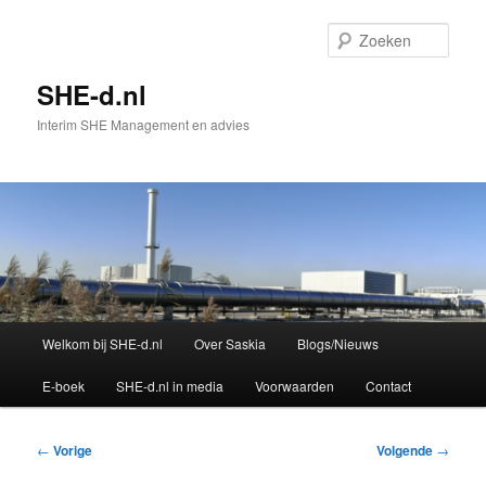
Spring
naar
Zoek
de
primaire
SHE-d.nl
inhoud
Interim SHE Management en advies
Hoofdmenu
Welkom bij SHE-d.nl
Over Saskia
Blogs/Nieuws
E-boek
SHE-d.nl in media
Voorwaarden
Contact
Bericht
←
Vorige
Volgende
→
navigatie