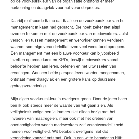
op de voorkeurskleur van de organisatie ontstond er meer
herkenning en draagvlak voor het veranderproces.
Daarbij realiseerde ik me dat ik alleen de voorkeurskleur van het
management in kaart had gebracht. Die hoeft zeker niet altijd
overeen te komen met de voorkeurskleur van medewerkers. Juist
verschillen tussen management en werkvloer kunnen verklaren
waarom sommige veranderinitiatieven veel weerstand oproepen.
Een management met een blauwe voorkeur kan bijvoorbeeld
inzetten op procedures en KPI’s, terwijl medewerkers vooral
behoefte hebben aan leren, oefenen en het uitwisselen van
ervaringen. Wanneer beide perspectieven worden meegenomen,
ontstaat meer draagvlak en een grotere kans op duurzame
gedragsverandering.
Mijn eigen voorkeurskleur is overigens groen. Door de jaren heen
ben ik ook steeds meer de waarde van wit gaan zien. Als
veiligheidskundige ben je immers niet alleen bezig met het
invoeren van maatregelen, maar ook met het creëren van
omstandigheden waarin medewerkers zelf verantwoordelijkheid
nemen voor veiligheid. Wit betekent overigens niet dat
verandering vanzelf ontstaat. Ook in een witte benadering blijft