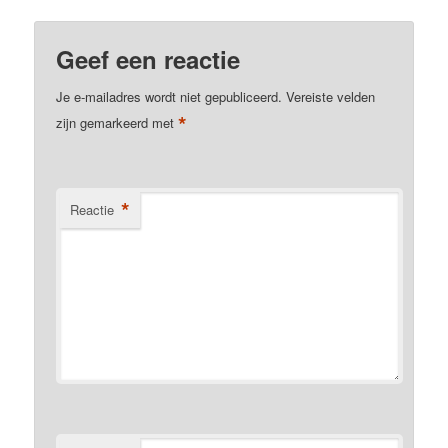
Geef een reactie
Je e-mailadres wordt niet gepubliceerd.
Vereiste velden
*
zijn gemarkeerd met
*
Reactie