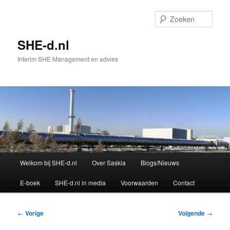
Spring
naar
Zoek
de
primaire
SHE-d.nl
inhoud
Interim SHE Management en advies
Hoofdmenu
Welkom bij SHE-d.nl
Over Saskia
Blogs/Nieuws
E-boek
SHE-d.nl in media
Voorwaarden
Contact
Bericht
←
Vorige
Volgende
→
navigatie