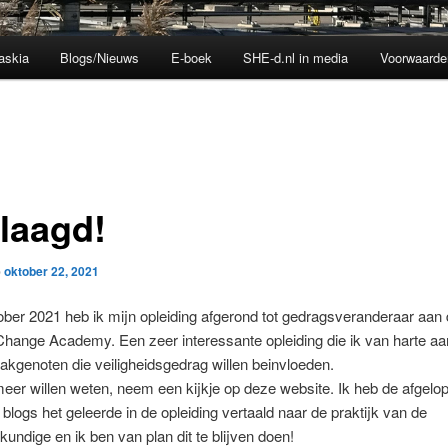
askia
Blogs/Nieuws
E-boek
SHE-d.nl in media
Voorwaarde
laagd!
p
oktober 22, 2021
ber 2021 heb ik mijn opleiding afgerond tot gedragsveranderaar aan
hange Academy. Een zeer interessante opleiding die ik van harte a
akgenoten die veiligheidsgedrag willen beinvloeden.
eer willen weten, neem een kijkje op deze website. Ik heb de afgelope
 blogs het geleerde in de opleiding vertaald naar de praktijk van de
skundige en ik ben van plan dit te blijven doen!