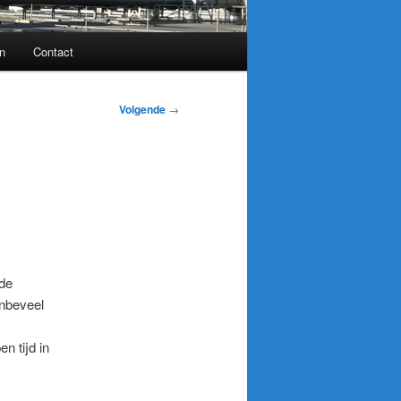
n
Contact
Volgende
→
 de
anbeveel
n tijd in