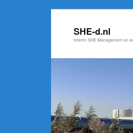
Spring
naar
de
SHE-d.nl
primaire
Interim SHE Management en a
inhoud