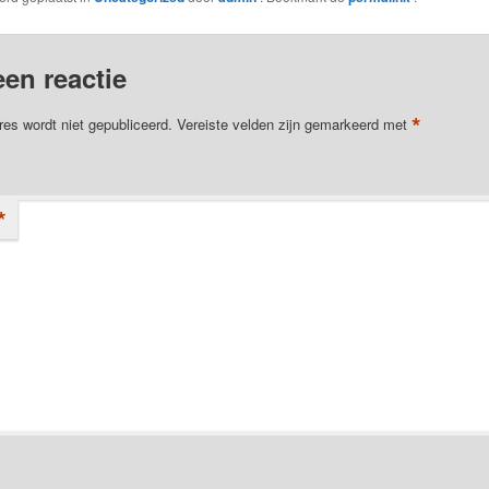
een reactie
*
res wordt niet gepubliceerd.
Vereiste velden zijn gemarkeerd met
*