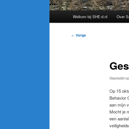
Hoofdmenu
Welkom bij SHE-d.nl
Over S
Bericht
←
Vorige
navigatie
Ges
Geplaatst o
Op 15 okto
Behavior C
aan mijn v
Mocht je m
een aantal
veiligheid