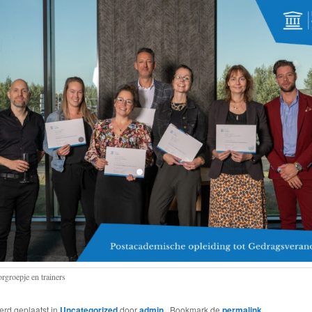
rgroepje en trainers
werd geplaatst in
Uncategorized
door
admin
. Bookmark de
permalink
.